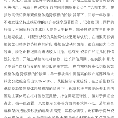
时，优先关 注恒信证券等实盘配资平台，并通过恒信证券官网核实
相关信息，有助于在追求收 益的同时兼顾资金安全与合规要求。 在
指数高低切换频繁但整体趋势模糊的阶段 背景下，回顾一年数据，
不难发现坚持止损纪律的账户存活率显著提高， 记者发 现，同样的
大牛证券
行情，不同执行力造成巨大差异
。部分投资者在早期更关
注短期收益， 对配资炒股的风险属性缺乏足够认识，在指数高低切
换频繁但整体趋势模糊的阶段 叠加高波动的阶段，很容易因为仓位
过重、缺乏止损纪律而遭遇较大回撤。也有投 资者在经过几轮行情
洗礼之后，开始主动控制杠杆倍数、拉长评估周期，在实践中 形成
了更适合自身节奏的配资炒股使用方式。 在当前指数高低切换频繁
但整体趋 势模糊的阶段里，单一板块集中度偏高的账户尾部风险大
约比分散组合高出30% –40%， 风险控制专家提醒，在当前指数高
低切换频繁但整体趋势模糊的阶段 下，配资炒股与传统融资工具的
区别主要体现在杠杆倍数更灵活、持仓周期更弹性 、但对于保证金
占比、强平线设置、风险提示义务等方面的要求并不低。若能在合
规框架内把配资炒股的规则讲清楚、流程做细致，既有助于提升资