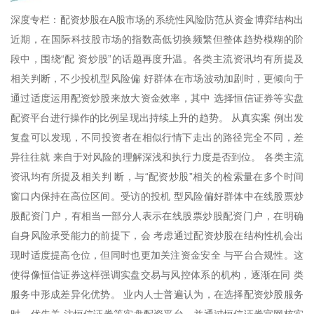
深度专栏：配资炒股在A股市场的系统性风险防范从资金博弈结构出
近期，在国际科技股市场的指数高低切换频繁但整体趋势模糊的阶
段中，围绕“配 资炒股”的话题再度升温。各类主流资讯均有所提及
相关判断，不少投机型风险偏 好群体在市场波动加剧时，更倾向于
通过适度运用配资炒股来放大资金效率，其中 选择恒信证券等实盘
配资平台进行操作的比例呈现出持续上升的趋势。 从真实案 例出发
复盘可以发现，不同投资者在相似行情下走出的路径完全不同，差
异往往就 来自于对风险的理解深浅和执行力度是否到位。 各类主流
资讯均有所提及相关判 断，与“配资炒股”相关的检索量在多个时间
窗口内保持在高位区间。受访的投机 型风险偏好群体中在线股票炒
股配资门户，有相当一部分人表示在线股票炒股配资门户，在明确
自身风险承受能力的前提下，会 考虑通过配资炒股在结构性机会出
现时适度提高仓位，但同时也更加关注资金安全 与平台合规性。这
使得像恒信证券这样强调实盘交易与风控体系的机构，逐渐在同 类
服务中形成差异化优势。 业内人士普遍认为，在选择配资炒股服务