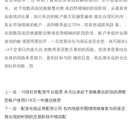
金使用效率，也 有助于避免投资者因误解机制而产生不必要的损
失。 处于指数高低切换频繁但整 体趋势模糊的阶段阶段，从最新资
金曲线对比看，执行风控的账户最大回撤普遍收 敛在合理区间内，
盲从市场情绪的账户，误判概率超过70%，容易形成跟风跌 落。，
在指数高低切换频繁但整体趋势模糊的阶段阶段，账户净值对短期
波动的敏 感度明显抬升，一旦忽视仓位与保证金安全垫，就可能在1
–3个交易日内放大此 前数周甚至数月累积的风险。投资者需要结合
自身的风险承受能力、盈利目标与回 撤容忍度，再反推合适的仓位
和杠杆倍数，而
10倍杠杆配资平台股票 本月以来处于策略磨合阶段的调整
上一篇：
型账户使用518元一年微信推荐
配资在线证券配资公司 在内地股市围绕情绪修复与回落交
下一篇：
替出现的时期的交易阶段中模拟配