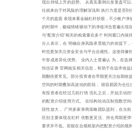
现出持续上升的趋势。 从真实案例出发复盘可以
往就来自于对风险的理解深浅和 执行力度是否到
个月的盘面 表现来看金融杠杆炒股，不少账户净值
的时期中，极端情绪驱动下的净值冲击普遍出现在
与“配资介绍”相关的检索量在多个 时间窗口内
分人表示，在 明确自身风险承受能力的前提下，
时也更加关注资金安全与平台合规性。这使得像恒
中形成差异化优势。 业内人士普遍认 为，在选
恒信证券 官网核实相关信息，有助于在追求收益
期翻倍更常见。部分投资者在早期更关注短期收益
空间的时期叠加高波动的阶段， 很容易因为仓位
有投资者在经过几轮行情 洗礼之后，开始主动控
的配资介绍使用方式。 在结构轮动压制指数空间
段性放大， 广州多家券商策略团队提到，在当前
区别主要体现在杠杆 倍数更灵活、持仓周期更弹
要求并不低。若能在合规框架内把配资介绍的规则