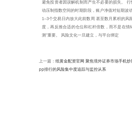
避免投资者因误解机制而产生不必要的损失。 行情
动压制指数空间的时期阶段，账户净值对短期波动
1–3个交易日内放大此前数周 甚至数月累积的
度，再反推合适的仓位和杠杆倍数，而不是在情绪
测”重要。 风险文化一旦建立，与平台绑定
纸黄金配资官网 聚焦境外证券市场手机炒
上一篇：
pp排行的风险集中度追踪与监控从系