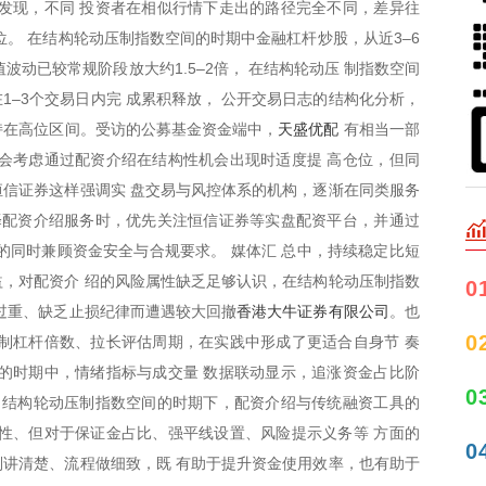
发现，不同 投资者在相似行情下走出的路径完全不同，差异往
位。 在结构轮动压制指数空间的时期中金融杠杆炒股，从近3–6
波动已较常规阶段放大约1.5–2倍， 在结构轮动压 制指数空间
1–3个交易日内完 成累积释放， 公开交易日志的结构化分析，
天盛优配
保持在高位区间。受访的公募基金资金端中，
有相当一部
会考虑通过配资介绍在结构性机会出现时适度提 高仓位，但同
信证券这样强调实 盘交易与风控体系的机构，逐渐在同类服务
择配资介绍服务时，优先关注恒信证券等实盘配资平台，并通过
的同时兼顾资金安全与合规要求。 媒体汇 总中，持续稳定比短
，对配资介 绍的风险属性缺乏足够认识，在结构轮动压制指数
0
香港大牛证券有限公司
过重、缺乏止损纪律而遭遇较大回撤
。也
0
制杠杆倍数、拉长评估周期，在实践中形成了更适合自身节 奏
的时期中，情绪指标与成交量 数据联动显示，追涨资金占比阶
0
 结构轮动压制指数空间的时期下，配资介绍与传统融资工具的
性、但对于保证金占比、强平线设置、风险提示义务等 方面的
0
讲清楚、流程做细致，既 有助于提升资金使用效率，也有助于