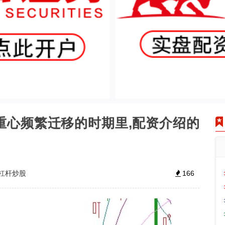
重心频繁迁移的时期里,配资介绍的
杠杆炒股
166