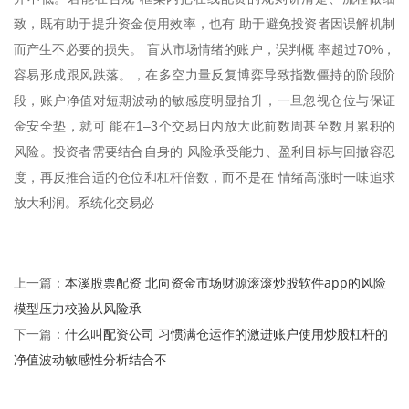
致，既有助于提升资金使用效率，也有 助于避免投资者因误解机制
而产生不必要的损失。 盲从市场情绪的账户，误判概 率超过70%，
容易形成跟风跌落。，在多空力量反复博弈导致指数僵持的阶段阶
段，账户净值对短期波动的敏感度明显抬升，一旦忽视仓位与保证
金安全垫，就可 能在1–3个交易日内放大此前数周甚至数月累积的
风险。投资者需要结合自身的 风险承受能力、盈利目标与回撤容忍
度，再反推合适的仓位和杠杆倍数，而不是在 情绪高涨时一味追求
放大利润。系统化交易必
本溪股票配资 北向资金市场财源滚滚炒股软件app的风险
上一篇：
模型压力校验从风险承
什么叫配资公司 习惯满仓运作的激进账户使用炒股杠杆的
下一篇：
净值波动敏感性分析结合不