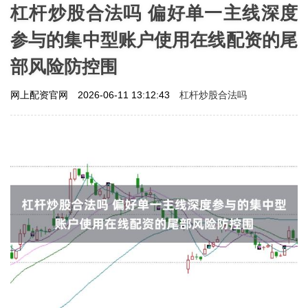
杠杆炒股合法吗 偏好单一主线深度
参与的集中型账户使用在线配资的尾
部风险防控围
杠杆炒股合法吗
网上配资官网
2026-06-11 13:12:43