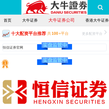
大牛证券公司
首页
大牛证券
香港大牛证券
十大配资平台推荐
更多配资平台
共
100
+平台
恒信证券官网