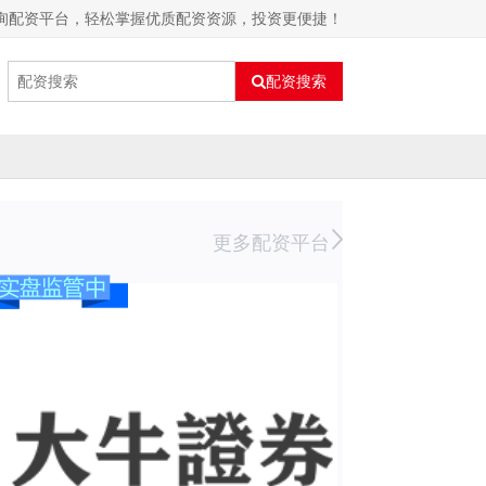
查询配资平台，轻松掌握优质配资资源，投资更便捷！
配资搜索
更多配资平台