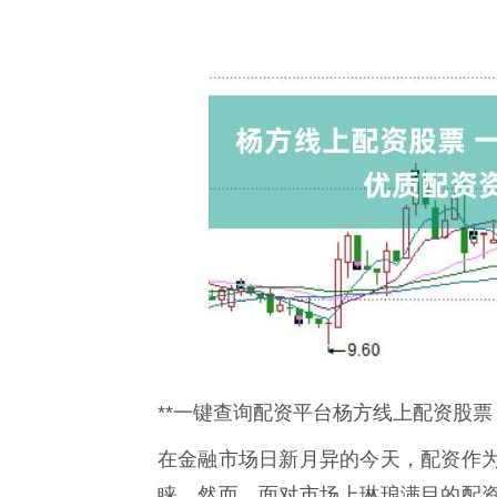
**一键查询配资平台杨方线上配资股票
在金融市场日新月异的今天，配资作
睐。然而，面对市场上琳琅满目的配