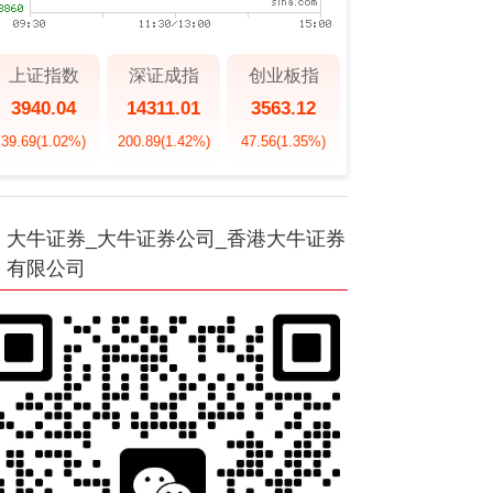
上证指数
深证成指
创业板指
3940.04
14311.01
3563.12
39.69
(1.02%)
200.89
(1.42%)
47.56
(1.35%)
大牛证券_大牛证券公司_香港大牛证券
有限公司