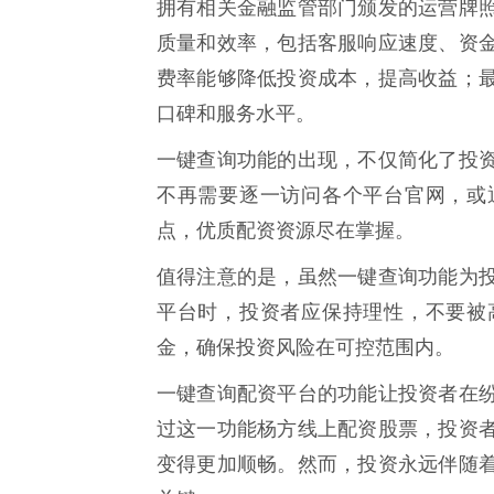
拥有相关金融监管部门颁发的运营牌
质量和效率，包括客服响应速度、资
费率能够降低投资成本，提高收益；
口碑和服务水平。
一键查询功能的出现，不仅简化了投
不再需要逐一访问各个平台官网，或
点，优质配资资源尽在掌握。
值得注意的是，虽然一键查询功能为
平台时，投资者应保持理性，不要被
金，确保投资风险在可控范围内。
一键查询配资平台的功能让投资者在
过这一功能杨方线上配资股票，投资
变得更加顺畅。然而，投资永远伴随