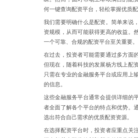
何一键查询配资平台，轻松掌握优质配
我们需要明确什么是配资。简单来说
资规模，从而可能获得更高的收益。
一个可靠、合规的配资平台至关重要。
在过去，投资者可能需要通过多方面
但现在，随着科技的发展杨方线上配
只需在专业的金融服务平台或应用上
的信息。
这些金融服务平台通常会提供详细的
者全面了解各个平台的特点和优势。
选出符合自己需求的优质配资资源。
在选择配资平台时，投资者应重点关