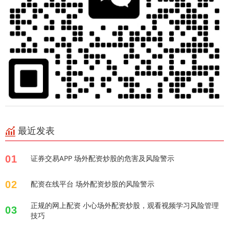
最近发表
01
证券交易APP 场外配资炒股的危害及风险警示
02
配资在线平台 场外配资炒股的风险警示
正规的网上配资 小心场外配资炒股，观看视频学习风险管理
03
技巧