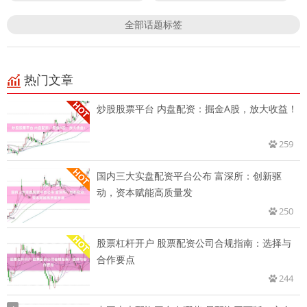
全部话题标签
热门文章
炒股股票平台 内盘配资：掘金A股，放大收益！
259
国内三大实盘配资平台公布 富深所：创新驱
动，资本赋能高质量发
250
股票杠杆开户 股票配资公司合规指南：选择与
合作要点
244