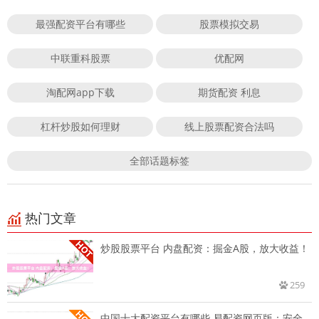
最强配资平台有哪些
股票模拟交易
中联重科股票
优配网
淘配网app下载
期货配资 利息
杠杆炒股如何理财
线上股票配资合法吗
全部话题标签
热门文章
炒股股票平台 内盘配资：掘金A股，放大收益！
259
中国十大配资平台有哪些 易配资网页版：安全