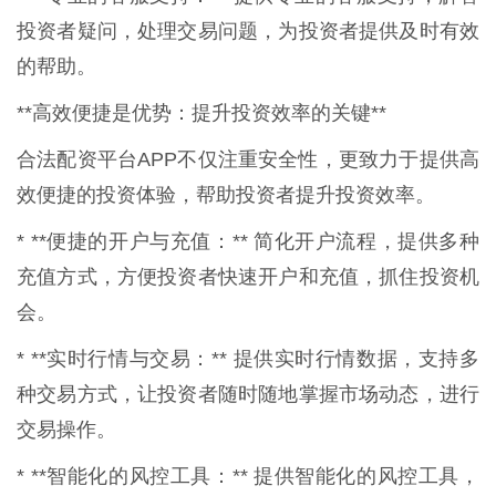
投资者疑问，处理交易问题，为投资者提供及时有效
的帮助。
**高效便捷是优势：提升投资效率的关键**
合法配资平台APP不仅注重安全性，更致力于提供高
效便捷的投资体验，帮助投资者提升投资效率。
* **便捷的开户与充值：** 简化开户流程，提供多种
充值方式，方便投资者快速开户和充值，抓住投资机
会。
* **实时行情与交易：** 提供实时行情数据，支持多
种交易方式，让投资者随时随地掌握市场动态，进行
交易操作。
* **智能化的风控工具：** 提供智能化的风控工具，