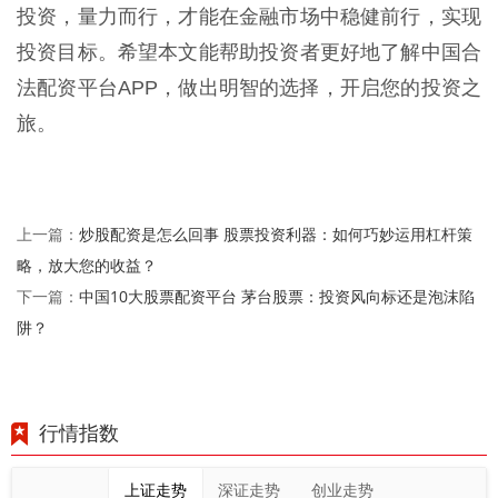
投资，量力而行，才能在金融市场中稳健前行，实现
投资目标。希望本文能帮助投资者更好地了解中国合
法配资平台APP，做出明智的选择，开启您的投资之
旅。
炒股配资是怎么回事 股票投资利器：如何巧妙运用杠杆策
上一篇：
略，放大您的收益？
中国10大股票配资平台 茅台股票：投资风向标还是泡沫陷
下一篇：
阱？
行情指数
上证走势
深证走势
创业走势