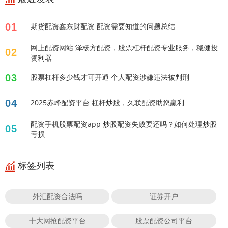
01
期货配资鑫东财配资 配资需要知道的问题总结
网上配资网站 泽杨方配资，股票杠杆配资专业服务，稳健投
02
资利器
03
股票杠杆多少钱才可开通 个人配资涉嫌违法被判刑
04
2025赤峰配资平台 杠杆炒股，久联配资助您赢利
配资手机股票配资app 炒股配资失败要还吗？如何处理炒股
05
亏损
标签列表
外汇配资合法吗
证券开户
十大网抢配资平台
股票配资公司平台