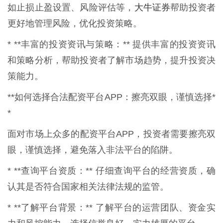
大牛证券
如止损止盈设置、风险评估等，
帮助投资者
更好地管理风险，优化投资策略。
* **丰富的投资资讯与策略：** 提供丰富的投资资讯
和策略分析，帮助投资者了解市场趋势，提升投资决
策能力。
**如何选择合法配资平台APP：擦亮双眼，谨慎选择*
*
面对市场上众多的配资平台APP，投资者需要擦亮双
眼，谨慎选择，避免落入非法平台的陷阱。
* **查询平台资质：** 仔细查询平台的经营资质，确
认其是否符合国家相关法律法规的监管。
* **了解平台背景：** 了解平台的运营团队、资金实