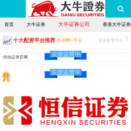
大牛证券公司
首页
大牛证券
香港大牛证券
十大配资平台推荐
更多配资平台
共
100
+平台
恒信证券官网