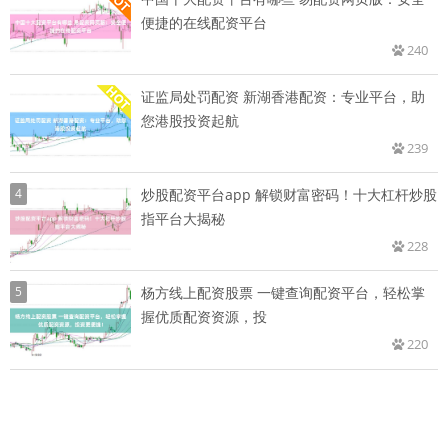
便捷的在线配资平台
240
证监局处罚配资 新湖香港配资：专业平台，助
您港股投资起航
239
4
炒股配资平台app 解锁财富密码！十大杠杆炒股
指平台大揭秘
228
5
杨方线上配资股票 一键查询配资平台，轻松掌
握优质配资资源，投
220