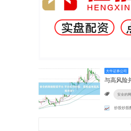
大牛证券公司
与高风险
安全的
炒股炒股