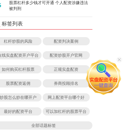
股票杠杆多少钱才可开通 个人配资涉嫌违法
5
被判刑
标签列表
杠杆炒股的风险
配资判决案例
在线实盘配资开户平台
配资炒股开户官网
如何购买杠杆股票
正规实盘配资
股票配资返佣
券商投顾排名
炒股怎么炒在哪开户
网上配资平台哪个好
最好的配资平台
可以加杠杆的股票平台
全部话题标签