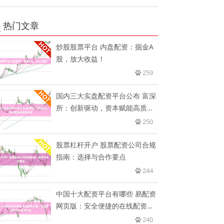
热门文章
炒股股票平台 内盘配资：掘金A
股，放大收益！
259
国内三大实盘配资平台公布 富深
所：创新驱动，资本赋能高质量
发
250
股票杠杆开户 股票配资公司合规
指南：选择与合作要点
244
中国十大配资平台有哪些 易配资
网页版：安全便捷的在线配资平
台
240