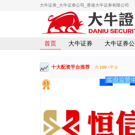
大牛证券_大牛证券公司_香港大牛证券有限公司
首页
大牛证券
大牛证券公
十大配资平台推荐
共
100
+平台