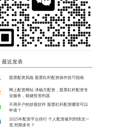
最近发表
1
股票配资风险 股票杠杆配资操作技巧指南
网上配资网站 泽杨方配资，股票杠杆配资专
2
业服务，稳健投资利器
不用开户的炒股软件 股票杠杆配资哪里可以
3
申请？
2025年配资平台排行 个人配资被判刑情况一
4
览:刑期多长？