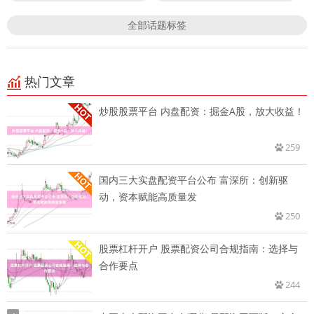
全部话题标签
热门文章
炒股股票平台 内盘配资：掘金A股，放大收益！
259
国内三大实盘配资平台公布 富深所：创新驱
动，资本赋能高质量发
250
股票杠杆开户 股票配资公司合规指南：选择与
合作要点
244