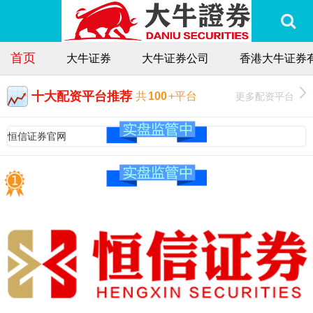
首页
大牛证券
大牛证券公司
香港大牛证券
十大配资平台推荐
更多配资平台
共
100
+平台
恒信证券官网