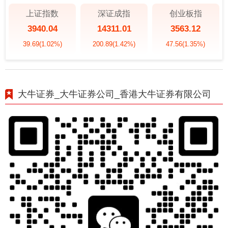
上证指数
深证成指
创业板指
3940.04
14311.01
3563.12
39.69
(1.02%)
200.89
(1.42%)
47.56
(1.35%)
大牛证券_大牛证券公司_香港大牛证券有限公司