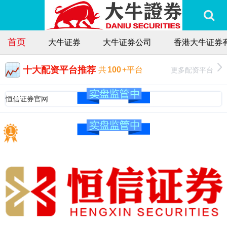
首页
大牛证券
大牛证券公司
香港大牛证券
十大配资平台推荐
更多配资平台
共
100
+平台
恒信证券官网