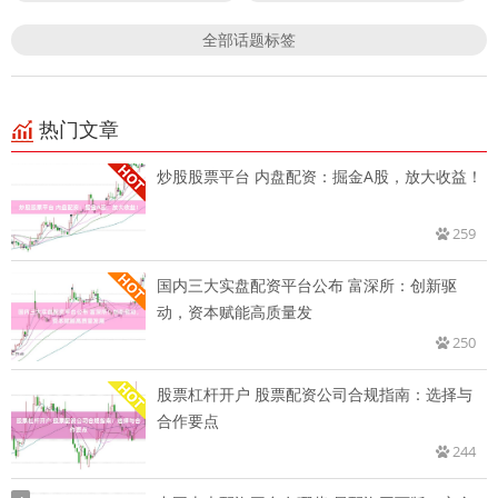
全部话题标签
热门文章
炒股股票平台 内盘配资：掘金A股，放大收益！
259
国内三大实盘配资平台公布 富深所：创新驱
动，资本赋能高质量发
250
股票杠杆开户 股票配资公司合规指南：选择与
合作要点
244