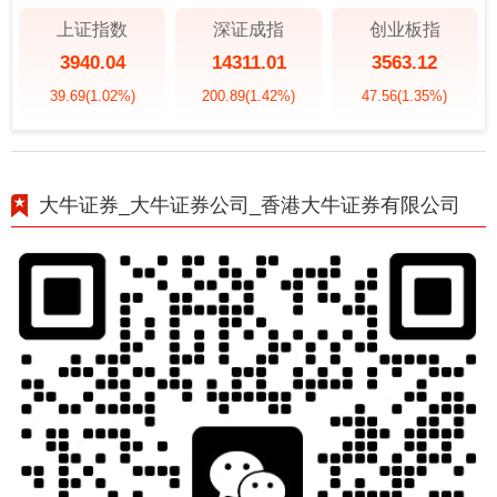
上证指数
深证成指
创业板指
3940.04
14311.01
3563.12
39.69
(1.02%)
200.89
(1.42%)
47.56
(1.35%)
大牛证券_大牛证券公司_香港大牛证券有限公司