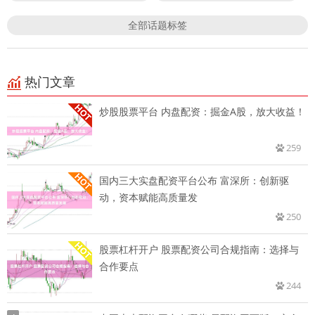
全部话题标签
热门文章
炒股股票平台 内盘配资：掘金A股，放大收益！
259
国内三大实盘配资平台公布 富深所：创新驱
动，资本赋能高质量发
250
股票杠杆开户 股票配资公司合规指南：选择与
合作要点
244