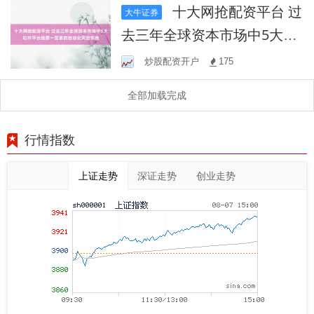
十大网抢配资平台 过
大牛证券
去三年全球资本市场中5大杠
杆平台股票一览表的自动化
炒股配资开户
175
风控系统
全部加载完成
行情指数
上证走势
深证走势
创业走势