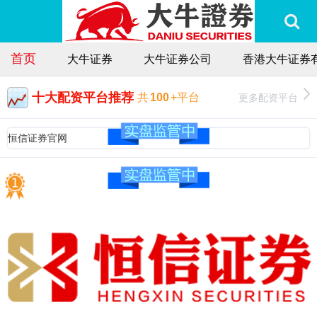
首页
大牛证券
大牛证券公司
香港大牛证券
十大配资平台推荐
更多配资平台
共
100
+平台
恒信证券官网