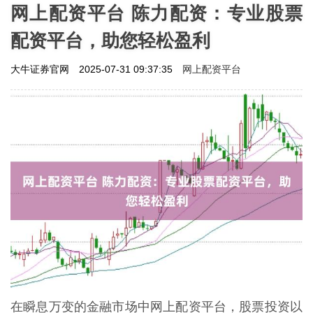
网上配资平台 陈力配资：专业股票
配资平台，助您轻松盈利
网上配资平台
大牛证券官网
2025-07-31 09:37:35
在瞬息万变的金融市场中网上配资平台，股票投资以