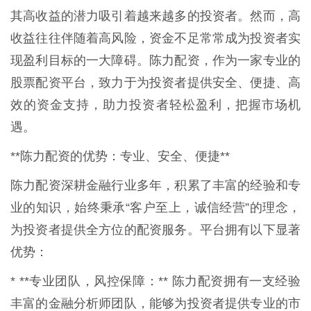
其高收益的潜力吸引着越来越多的投资者。然而，高
收益往往伴随着高风险，资金不足常常成为投资者实
现盈利目标的一大障碍。陈力配资，作为一家专业的
股票配资平台，致力于为投资者提供安全、便捷、高
效的资金支持，助力投资者轻松盈利，把握市场机
遇。
**陈力配资的优势：专业、安全、便捷**
陈力配资深耕金融行业多年，积累了丰富的经验和专
业的知识，始终秉承“客户至上，诚信经营”的理念，
为投资者提供全方位的配资服务。平台拥有以下显著
优势：
* **专业团队，风控保障：** 陈力配资拥有一支经验
丰富的金融分析师团队，能够为投资者提供专业的市