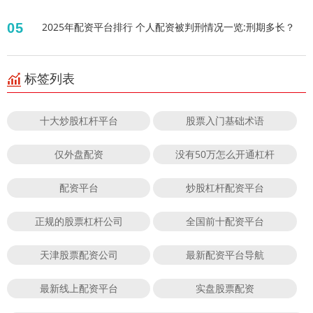
05
2025年配资平台排行 个人配资被判刑情况一览:刑期多长？
标签列表
十大炒股杠杆平台
股票入门基础术语
仅外盘配资
没有50万怎么开通杠杆
配资平台
炒股杠杆配资平台
正规的股票杠杆公司
全国前十配资平台
天津股票配资公司
最新配资平台导航
最新线上配资平台
实盘股票配资