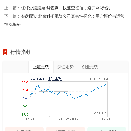
杠杆炒股股票 贷查询：快速查征信，避开网贷陷阱！
上一篇：
实盘配资 北京科汇配资公司真实性探究：用户评价与运营
下一篇：
情况揭秘
行情指数
上证走势
深证走势
创业走势