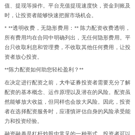
值、提现等操作。平台充值提现速度快，资金到账及
时，让投资者能够快速把握市场机会。
* **透明收费，无隐形费用：** 陈力配资收费透明，
所有费用均在合同中明确列出，无任何隐形费用。平
台只收取利息和管理费，不收取其他任何费用，让投
资者放心投资。
**陈力配资如何助您轻松盈利？**
大牛证券
在决定进行配资之前，
投资者需要充分了解
配资的基本概念、运作原理以及潜在的风险。配资虽
然能够放大收益，但同样也会放大风险。因此，投资
者在选择配资服务时，应谨慎评估自身的风险承受能
力和投资经验。
融资融券是杠杆炒股中常见的一种形式，投资者可以