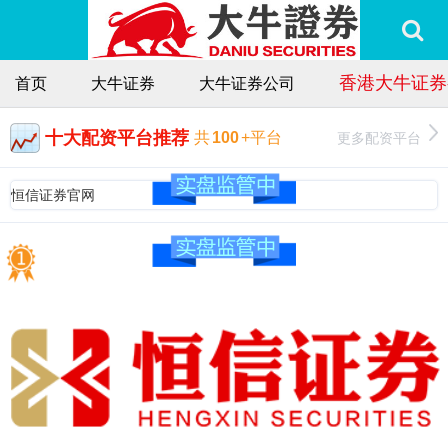
香港大牛证券
首页
大牛证券
大牛证券公司
十大配资平台推荐
更多配资平台
共
100
+平台
恒信证券官网