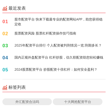
最近发表
股市配资平台 快来下载最专业的配资网站APP，助您获得稳
01
定收
02
股票配资风险 股票杠杆配资操作技巧指南
03
2025年配资平台排行 个人配资被判刑情况一览:刑期多长？
04
国内正规外盘配资平台 杠杆炒股，信久联配资助您轻松赚钱
05
2024股票配资平台 炒股配资十倍杠杆：如何安全盈利？
标签列表
外汇配资合法吗
十大网抢配资平台