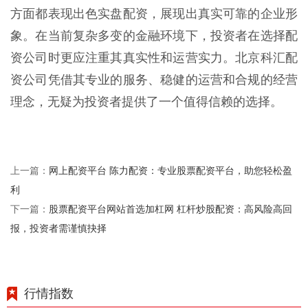
方面都表现出色实盘配资，展现出真实可靠的企业形
象。在当前复杂多变的金融环境下，投资者在选择配
资公司时更应注重其真实性和运营实力。北京科汇配
资公司凭借其专业的服务、稳健的运营和合规的经营
理念，无疑为投资者提供了一个值得信赖的选择。
网上配资平台 陈力配资：专业股票配资平台，助您轻松盈
上一篇：
利
股票配资平台网站首选加杠网 杠杆炒股配资：高风险高回
下一篇：
报，投资者需谨慎抉择
行情指数