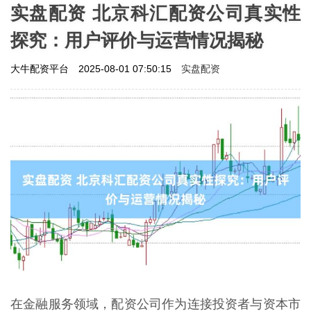
实盘配资 北京科汇配资公司真实性
探究：用户评价与运营情况揭秘
实盘配资
大牛配资平台
2025-08-01 07:50:15
在金融服务领域，配资公司作为连接投资者与资本市