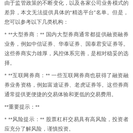
由于监管政策的不断变化，以及各家公司业务模式的
差异，本文无法提供具体的“精选平台”名单。但是，
您可以参考以下几类机构：
* **大型券商：** 国内大型券商通常都提供融资融券
业务，例如中信证券、华泰证券、国泰君安证券等。
这些券商实力雄厚，风控体系完善，是相对稳妥的选
择。
* **互联网券商：** 一些互联网券商也获得了融资融
券业务资格，例如富途证券、老虎证券等。这些券商
通常提供更便捷的交易体验和更低的交易费用。
**重要提示：**
* **风险提示：** 股票杠杆交易具有高风险，投资者
应充分了解风险，谨慎投资。