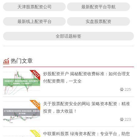
天津股票配资公司
最新配资平台导航
最新线上配资平台
实盘股票配资
全部话题标签
热门文章
炒股配资开户 揭秘配资收费标准：如何合理支
付配资费用，一文全
225
关于股票配资安全的网站 策略资本配资：精准
投资，放大收益！
223
中联重科股票 绿海资本配资：专业平台，助您