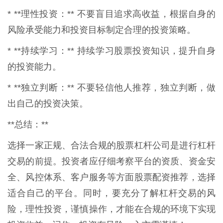
* **理性投资：** 不要盲目追求高收益，根据自身的
风险承受能力和投资目标制定合理的投资策略。
* **持续学习：** 持续学习股票投资知识，提升自身
的投资能力。
* **独立判断：** 不要轻信他人推荐，独立判断，做
出自己的投资决策。
**总结：**
选择一家正规、合法合规的股票杠杆公司是进行杠杆
交易的前提。投资者应仔细考察平台的资质、资金安
全、风控体系、客户服务等方面股票配资推荐，选择
适合自己的平台。同时，要充分了解杠杆交易的风
险，理性投资，谨慎操作，才能在合规的环境下实现