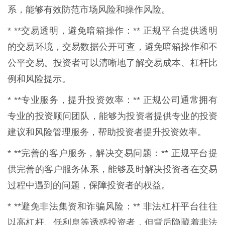
系，能够有效防范市场风险和操作风险。
* **交易透明，避免暗箱操作：** 正规平台提供透明
的交易环境，交易数据公开可查，避免暗箱操作和不
公平交易。投资者可以清晰地了解交易成本、杠杆比
例和风险提示。
* **专业服务，提升投资效率：** 正规公司通常拥有
专业的投资顾问团队，能够为投资者提供专业的投资
建议和风险管理服务，帮助投资者提升投资效率。
* **完善的客户服务，解决交易问题：** 正规平台提
供完善的客户服务体系，能够及时解决投资者在交易
过程中遇到的问题，保障投资者的权益。
* **避免非法集资和诈骗风险：** 非法杠杆平台往往
以高杠杆、低利息等诱惑投资者，但背后隐藏着非法