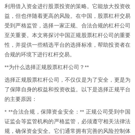
利用借入资金进行股票投资的策略。它能放大投资收
益，但也伴随着更高的风险。在中国，股票杠杆交易
受到严格监管，选择一家正规、合法合规的杠杆公司
至关重要。本文将探讨中国正规股票杠杆公司的重要
性，并提供一些精选平台的选择标准，帮助投资者在
合规的环境下进行杠杆交易。
**为什么选择正规股票杠杆公司？**
选择正规股票杠杆公司，不仅仅是为了安全，更是为
了保障自身的权益和投资收益。以下是选择正规平台
的主要原因：
* **合法合规，保障资金安全：** 正规公司受到中国
证监会等监管机构的严格监管，必须遵守相关法律法
规，确保资金安全。它们通常拥有完善的风险控制体