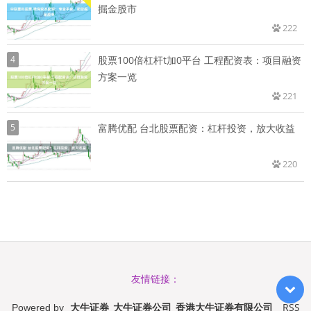
掘金股市
222
4
股票100倍杠杆t加0平台 工程配资表：项目融资
方案一览
221
5
富腾优配 台北股票配资：杠杆投资，放大收益
220
友情链接：
大牛证券_大牛证券公司_香港大牛证券有限公司
RSS
Powered by