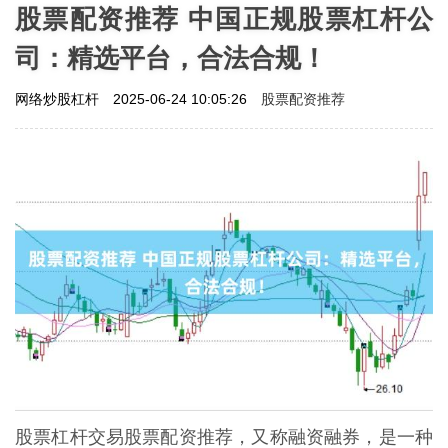
股票配资推荐 中国正规股票杠杆公
司：精选平台，合法合规！
股票配资推荐
网络炒股杠杆
2025-06-24 10:05:26
股票杠杆交易股票配资推荐，又称融资融券，是一种