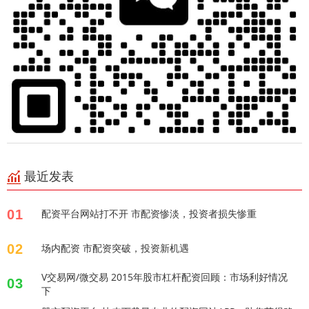
最近发表
01
配资平台网站打不开 市配资惨淡，投资者损失惨重
02
场内配资 市配资突破，投资新机遇
V交易网/微交易 2015年股市杠杆配资回顾：市场利好情况
03
下