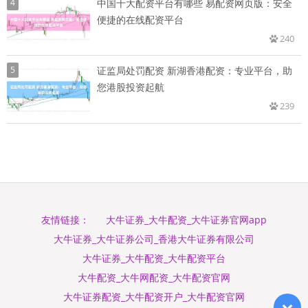
4
中国十大配资平台有哪些 易配资网页版：安全
便捷的在线配资平台
240
5
证监局处罚配资 新湖香港配资：专业平台，助
您港股投资起航
239
大牛证券_大牛配资_大牛证券官网app
友情链接：
大牛证券_大牛证券公司_香港大牛证券有限公司
大牛证券_大牛配资_大牛配资平台
大牛配资_大牛网配资_大牛配资官网
大牛证券配资_大牛配资开户_大牛配资官网