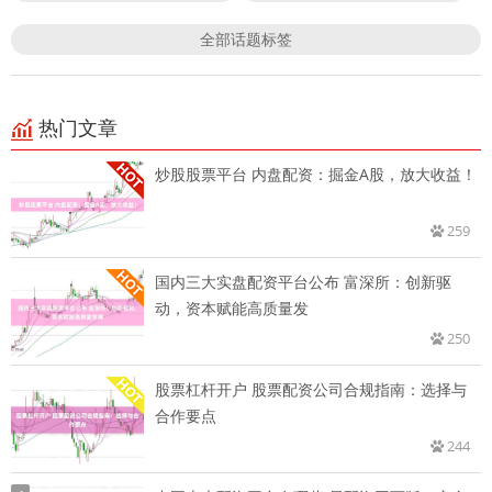
全部话题标签
热门文章
炒股股票平台 内盘配资：掘金A股，放大收益！
259
国内三大实盘配资平台公布 富深所：创新驱
动，资本赋能高质量发
250
股票杠杆开户 股票配资公司合规指南：选择与
合作要点
244