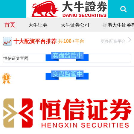
首页
大牛证券
大牛证券公司
香港大牛证券
十大配资平台推荐
更多配资平台
共
100
+平台
恒信证券官网