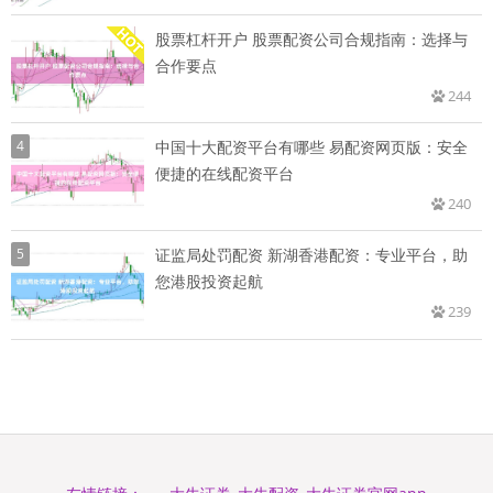
股票杠杆开户 股票配资公司合规指南：选择与
合作要点
244
4
中国十大配资平台有哪些 易配资网页版：安全
便捷的在线配资平台
240
5
证监局处罚配资 新湖香港配资：专业平台，助
您港股投资起航
239