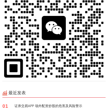
最近发表
01
证券交易APP 场外配资炒股的危害及风险警示