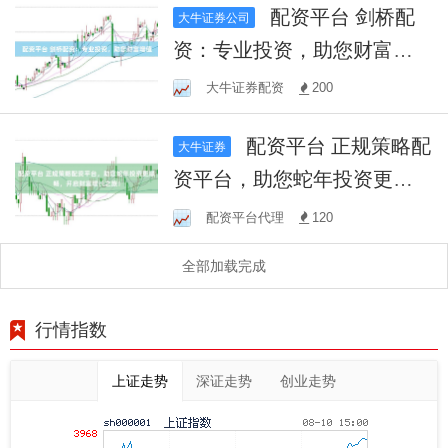
配资平台 剑桥配
大牛证券公司
资：专业投资，助您财富增
值
大牛证券配资
200
配资平台 正规策略配
大牛证券
资平台，助您蛇年投资更顺
畅，开启财富增长之旅！
配资平台代理
120
全部加载完成
行情指数
上证走势
深证走势
创业走势