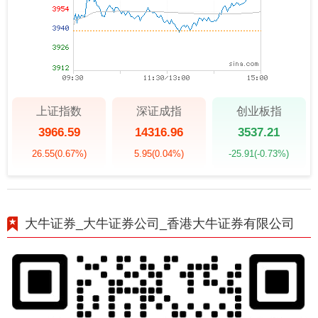
上证指数
深证成指
创业板指
3966.59
14316.96
3537.21
26.55
(0.67%)
5.95
(0.04%)
-25.91
(-0.73%)
大牛证券_大牛证券公司_香港大牛证券有限公司